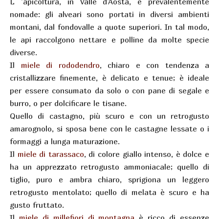
L ’apicoltura, in Valle d'Aosta, è prevalentemente
nomade: gli alveari sono portati in diversi ambienti
montani, dal fondovalle a quote superiori. In tal modo,
le api raccolgono nettare e polline da molte specie
diverse.
Il
miele di rododendro
, chiaro e con tendenza a
cristallizzare finemente, è delicato e tenue; è ideale
per essere consumato da solo o con pane di segale e
burro, o per dolcificare le tisane.
Quello di castagno, più scuro e con un retrogusto
amarognolo, si sposa bene con le castagne lessate o i
formaggi a lunga maturazione.
Il
miele di tarassaco
, di colore giallo intenso, è dolce e
ha un apprezzato retrogusto ammoniacale; quello di
tiglio, puro e ambra chiaro, sprigiona un leggero
retrogusto mentolato; quello di melata è scuro e ha
gusto fruttato.
Il
miele di millefiori di montagna
è ricco di essenze