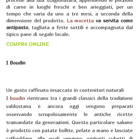
procede alla sua stagionatura, appendendo le porzioni
di carne in luoghi freschi e ben arieggiati, per un
tempo che varia da uno a tre mesi, a seconda della
dimensione del prodotto.
La mocetta
va servita come
antipasto
, tagliata a fette sottili e accompagnata dal
tipico pane di segale locale.
COMPRA ONLINE
I Boudin
Un gusto raffinato insaccato in contenitori naturali
I
boudin
rientrano tra i grandi classici della tradizione
valdostana e ancora oggi vengono preparati
osservando scrupolosamente le antiche ricette
tramandate da generazioni. Questo particolare salume
è prodotto con patate bollite, pelate a mano e lasciate
raffreddare, alle quali vengono aggiunti cubetti di